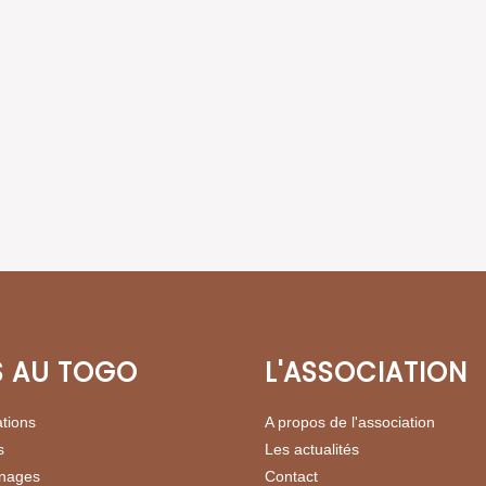
S AU TOGO
L'ASSOCIATION
ations
A propos de l'association
s
Les actualités
inages
Contact